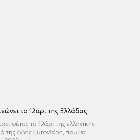
ινώνει το 12άρι της Ελλάδας
ει φέτος το 12άρι της ελληνικής
ό της 66ης Eurovision, που θα