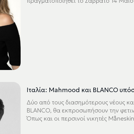
πραγματοποιηθεί το Σάββατο 14 Μαΐο
Ιταλία: Mahmood και BLANCO υπόσχ
Δύο από τους διασημότερους νέους κα
BLANCO, θα εκπροσωπήσουν την φετιν
Όπως και οι περσινοί νικητές Måneskin