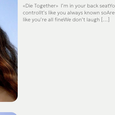
«Die Together» I’m in your back seatYou
controlIt’s like you always known soA
like you’re all fineWe don’t laugh
[…]