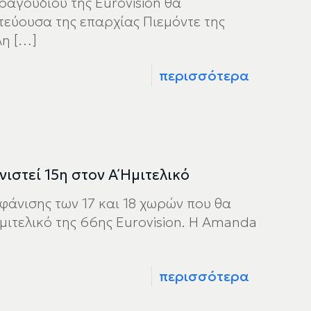
αγουδιού της Eurovision θα
τεύουσα της επαρχίας Πιεμόντε της
λη
[…]
περισσότερα
ιστεί 15η στον Α΄ Ημιτελικό
φάνισης των 17 και 18 χωρών που θα
 Ημιτελικό της 66ης Eurovision. H Amanda
περισσότερα