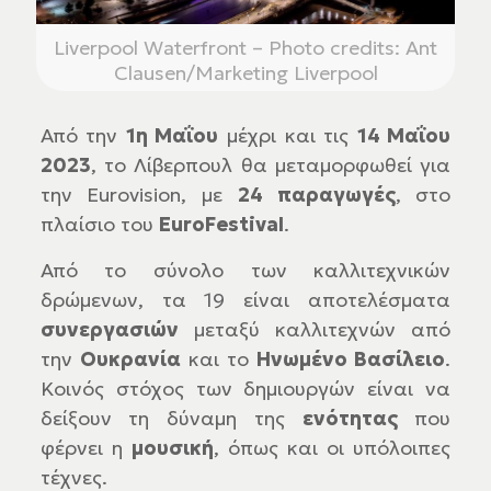
Liverpool Waterfront – Photo credits: Ant
Clausen/Marketing Liverpool
Από την
1η Μαΐου
μέχρι και τις
14 Μαΐου
2023
, το Λίβερπουλ θα μεταμορφωθεί για
την Eurovision, με
24 παραγωγές
, στο
πλαίσιο του
EuroFestival
.
Από το σύνολο των καλλιτεχνικών
δρώμενων, τα 19 είναι αποτελέσματα
συνεργασιών
μεταξύ καλλιτεχνών από
την
Ουκρανία
και το
Ηνωμένο Βασίλειο
.
Κοινός στόχος των δημιουργών είναι να
δείξουν τη δύναμη της
ενότητας
που
φέρνει η
μουσική
, όπως και οι υπόλοιπες
τέχνες.