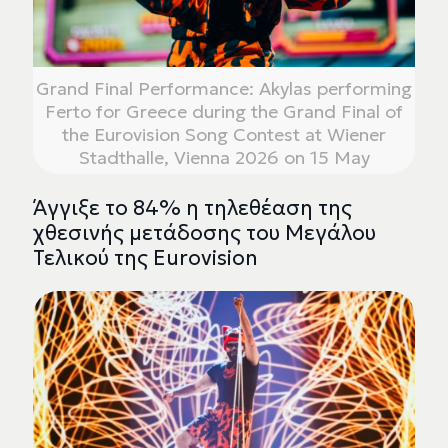
Grand Final Performance: Akylas performing
Ferto for Greece during the Grand Final of
the Eurovision Song Contest at Wiener
Stadthalle, Vienna 2026 on 15 May
Άγγιξε το 84% η τηλεθέαση της
χθεσινής μετάδοσης του Μεγάλου
Τελικού της Eurovision