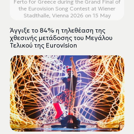
Ferto for Greece during the Grand Final of
the Eurovision Song Contest at Wiener
Stadthalle, Vienna 2026 on 15 May
Άγγιξε το 84% η τηλεθέαση της
χθεσινής μετάδοσης του Μεγάλου
Τελικού της Eurovision