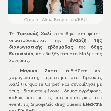
Credits: Alma Bengtsson/EBU
Το
Τιρκουάζ Χαλί
στρώθηκε και φέτος,
σηματοδοτώντας την
έναρξη της
διαγωνιστικής εβδομάδας
της
68ης
Eurovision
, που διεξάγεται στο Μάλμε της
Σουηδίας.
H
Μαρίνα Σάττι
, ευδιάθετη και
χαμογελαστή, περπάτησε στο Τιρκουάζ
Χαλί (Turquoise Carpet) και συνομίλησε με
τους διαπιστευμένους δημοσιογράφους,
καθώς και με τις παρουσιάστριες του
event, τις δημοφιλείς drag queens
Elecktra
και
Tia Kofi
.