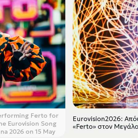
erforming Ferto for
Eurovision2026: Απόψ
the Eurovision Song
«Ferto» στον Μεγάλο
nna 2026 on 15 May