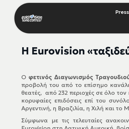
Press
Η Eurovision «ταξιδε
Ο
φετινός Διαγωνισμός Τραγουδιού 
προβολή του από το επίσημο κανάλι
θεατές, από 232 περιοχές σε όλο τον 
κορυφαίες επιδόσεις επί του συνό
Αργεντινή, η Βραζιλία, η Χιλή και το Μ
Σύμφωνα με τις τελευταίες ανακοι
Eurovision στη Λατινική Αμερική, βρί