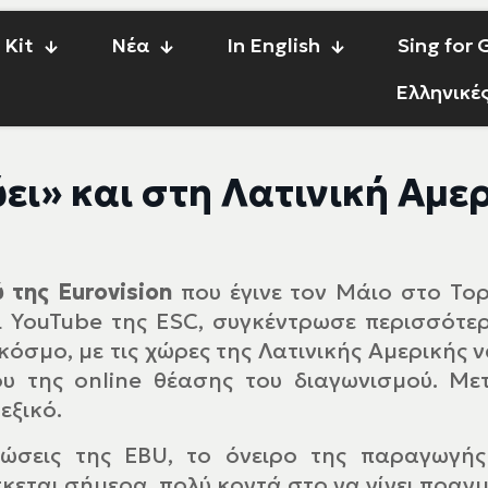
 Kit
Νέα
In English
Sing for
Ελληνικέ
ύει» και στη Λατινική Αμερ
της Eurovision
που έγινε τον Μάιο στο Τορ
 YouTube της ESC, συγκέντρωσε περισσότε
κόσμο, με τις χώρες της Λατινικής Αμερικής 
λου της online θέασης του διαγωνισμού. Μ
εξικό.
νώσεις της EBU, το όνειρο της παραγωγής
σκεται σήμερα, πολύ κοντά στο να γίνει πραγ