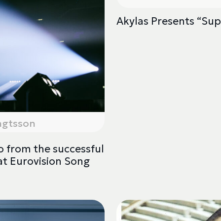
Akylas Presents “Sup
ngtsson
o from the successful
at Eurovision Song