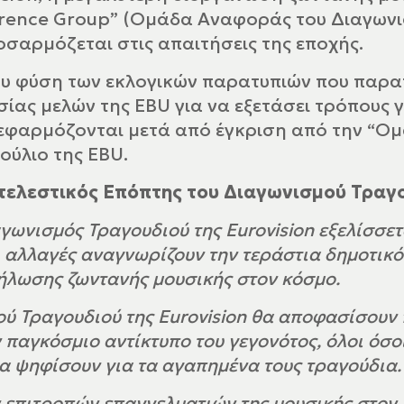
erence Group” (Ομάδα Αναφοράς του Διαγωνισ
οσαρμόζεται στις απαιτήσεις της εποχής.
νου φύση των εκλογικών παρατυπιών που παρ
ίας μελών της EBU για να εξετάσει τρόπους 
 εφαρμόζονται μετά από έγκριση από την “Ο
ούλιο της EBU.
κτελεστικός Επόπτης του Διαγωνισμού Τραγο
αγωνισμός Τραγουδιού της Eurovision εξελίσσε
ι αλλαγές αναγνωρίζουν την τεράστια δημοτικό
δήλωσης ζωντανής μουσικής στον κόσμο.
ού Τραγουδιού της Eurovision θα αποφασίσουν
ν παγκόσμιο αντίκτυπο του γεγονότος, όλοι ό
να ψηφίσουν για τα αγαπημένα τους τραγούδια.
 επιτροπών επαγγελματιών της μουσικής στον 