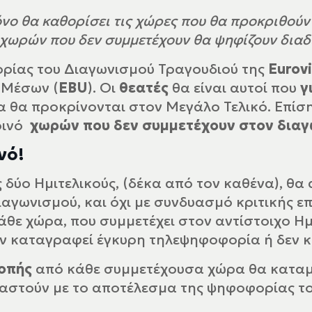
όνο θα καθορίσει τις χώρες που θα προκριθούν
ές χωρών που δεν συμμετέχουν θα ψηφίζουν δια
ρίας του Διαγωνισμού Τραγουδιού της
Eurov
 Μέσων (
EBU
). Οι
θεατές
θα είναι αυτοί που
γ
ία θα προκρίνονται στον Μεγάλο Τελικό. Επίση
κοινό
χωρών που δεν συμμετέχουν στον δια
νό!
 δύο Ημιτελικούς, (δέκα από τον καθένα), θ
ιαγωνισμού, και όχι με συνδυασμό κριτικής ε
κάθε χώρα, που συμμετέχει στον αντίστοιχο Ημ
εν καταγραφεί έγκυρη τηλεψηφοφορία ή δεν κ
ροπής
από κάθε συμμετέχουσα χώρα θα καταμε
αστούν με το αποτέλεσμα της ψηφοφορίας του