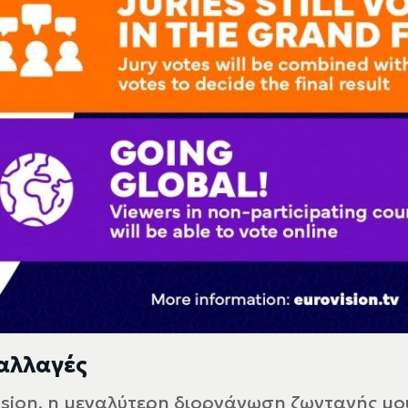
 αλλαγές
ision, η μεγαλύτερη διοργάνωση ζωντανής μο