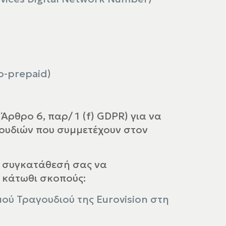
ο-prepaid)
ρθρο 6, παρ/ 1 (f) GDPR) για να
ουδιών που συμμετέχουν στον
ν συγκατάθεσή σας να
 κάτωθι σκοπούς:
ύ Τραγουδιού της Eurovision στη