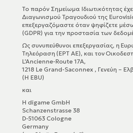
Το παρόν Σημείωμα Ιδιωτικότητας έχ
Διαγωνισμού Τραγουδιού της Eurovis
επεξεργαζόμαστε όταν ψηφίζετε μέσω
(GDPR) για την προστασία των δεδομ
Ως συνυπεύθυνοι επεξεργασίας, η Ευρ
Τηλεόραση (ΕΡΤ ΑΕ), και τον Οικοδε
L’Ancienne-Route 17A,
1218 Le Grand-Saconnex , Γενεύη – Ελβ
(Η EBU)
και
Η digame GmbH
Schanzenstrasse 38
D-51063 Cologne
Germany